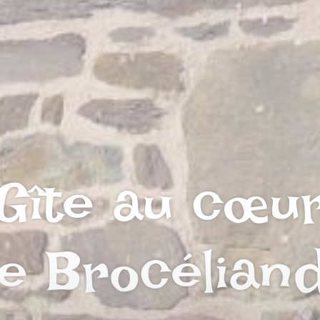
Gîte au cœu
e Brocélian