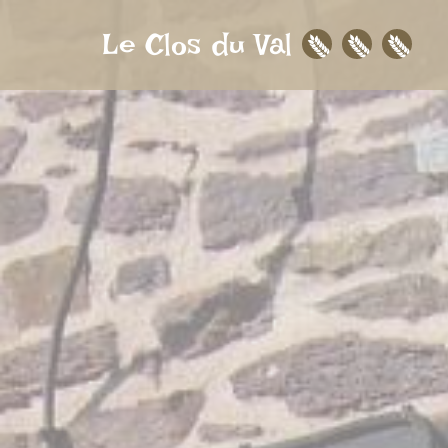
aller au contenu
Panneau de gestion des cookies
Le Clos du Val